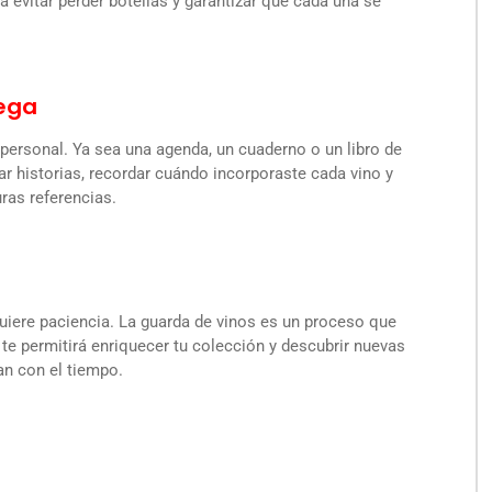
 evitar perder botellas y garantizar que cada una se
dega
personal. Ya sea una agenda, un cuaderno o un libro de
tar historias, recordar cuándo incorporaste cada vino y
uras referencias.
quiere paciencia. La guarda de vinos es un proceso que
te permitirá enriquecer tu colección y descubrir nuevas
an con el tiempo.