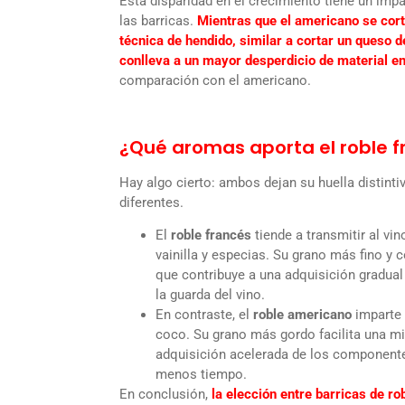
Esta disparidad en el crecimiento tiene un imp
las barricas.
Mientras que el americano se cort
técnica de hendido, similar a cortar un queso d
conlleva a un mayor desperdicio de material en
comparación con el americano.
¿Qué aromas aporta el roble f
Hay algo cierto: ambos dejan su huella distint
diferentes.
El
roble francés
tiende a transmitir al v
vainilla y especias. Su grano más fino y
que contribuye a una adquisición gradual
la guarda del vino.
En contraste, el
roble americano
imparte 
coco. Su grano más gordo facilita una mi
adquisición acelerada de los componente
menos tiempo.
En conclusión,
la elección entre barricas de ro