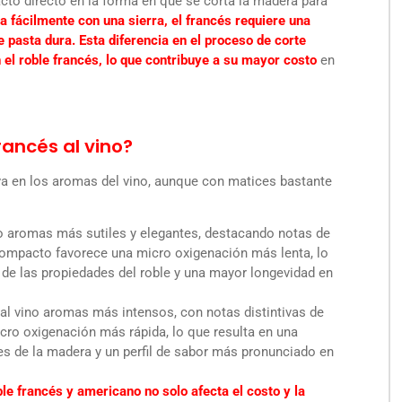
acto directo en la forma en que se corta la madera para
a fácilmente con una sierra, el francés requiere una
e pasta dura. Esta diferencia en el proceso de corte
 el roble francés, lo que contribuye a su mayor costo
en
rancés al vino?
iva en los aromas del vino, aunque con matices bastante
ino aromas más sutiles y elegantes, destacando notas de
 compacto favorece una micro oxigenación más lenta, lo
 de las propiedades del roble y una mayor longevidad en
al vino aromas más intensos, con notas distintivas de
cro oxigenación más rápida, lo que resulta en una
s de la madera y un perfil de sabor más pronunciado en
ble francés y americano no solo afecta el costo y la