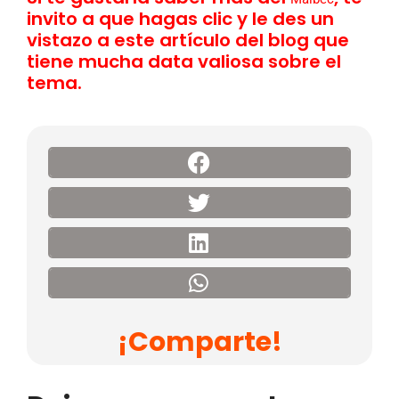
invito a que hagas clic y le des un
vistazo a este artículo del blog que
tiene mucha data valiosa sobre el
tema.
¡Comparte!