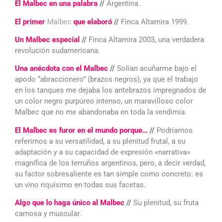
El Malbec en una palabra
//
Argentina.
El primer
Malbec
que elaboró
//
Finca Altamira 1999.
Un Malbec especial
//
Finca Altamira 2003, una verdadera
revolución sudamericana.
Una anécdota con el Malbec
//
Solían acuñarme bajo el
apodo “abraccionero” (brazos negros), ya que el trabajo
en los tanques me dejaba los antebrazos impregnados de
un color negro purpúreo intenso, un maravilloso color
Malbec que no me abandonaba en toda la vendimia.
El Malbec es furor en el mundo porque…
//
Podríamos
referirnos a su versatilidad, a su plenitud frutal, a su
adaptación y a su capacidad de expresión «narrativa»
magnífica de los terruños argentinos, pero, a decir verdad,
su factor sobresaliente es tan simple como concreto: es
un vino riquísimo en todas sus facetas.
Algo que lo haga único al Malbec
//
Su plenitud, su fruta
carnosa y muscular.