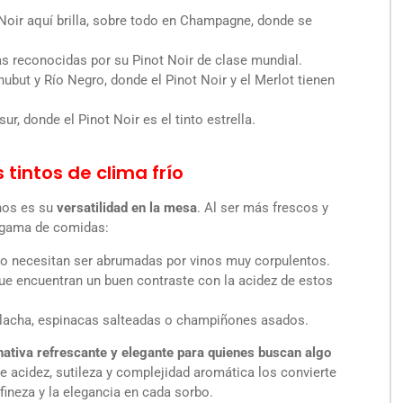
Noir aquí brilla, sobre todo en Champagne, donde se
s reconocidas por su Pinot Noir de clase mundial.
but y Río Negro, donde el Pinot Noir y el Merlot tienen
ur, donde el Pinot Noir es el tinto estrella.
 tintos de clima frío
inos es su
versatilidad en la mesa
. Al ser más frescos y
a gama de comidas:
no necesitan ser abrumadas por vinos muy corpulentos.
ue encuentran un buen contraste con la acidez de estos
acha, espinacas salteadas o champiñones asados.
rnativa refrescante y elegante para quienes buscan algo
re acidez, sutileza y complejidad aromática los convierte
fineza y la elegancia en cada sorbo.