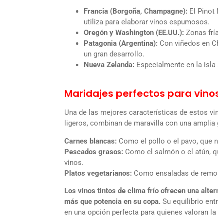
Francia (Borgoña, Champagne):
El Pinot 
utiliza para elaborar vinos espumosos.
Oregón y Washington (EE.UU.):
Zonas fría
Patagonia (Argentina):
Con viñedos en Chu
un gran desarrollo.
Nueva Zelanda:
Especialmente en la isla s
Maridajes perfectos para vinos
Una de las mejores características de estos v
ligeros, combinan de maravilla con una ampli
Carnes blancas:
Como el pollo o el pavo, que 
Pescados grasos:
Como el salmón o el atún, q
vinos.
Platos vegetarianos:
Como ensaladas de remol
Los vinos tintos de clima frío ofrecen una alte
más que potencia en su copa.
Su equilibrio ent
en una opción perfecta para quienes valoran la 