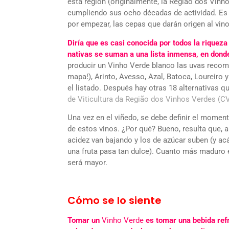
esta región (originalmente, la Região dos Vin
cumpliendo sus ocho décadas de actividad. Es 
por empezar, las cepas que darán origen al vino
Diría que es casi conocida por todos la riqueza
nativas se suman a una lista inmensa, en dond
producir un Vinho Verde blanco las uvas recome
mapa!), Arinto, Avesso, Azal, Batoca, Loureiro 
el listado. Después hay otras 18 alternativas 
de Viticultura da Região dos Vinhos Verdes (
Una vez en el viñedo, se debe definir el momen
de estos vinos. ¿Por qué? Bueno, resulta que, a
acidez van bajando y los de azúcar suben (y acá
una fruta pasa tan dulce). Cuanto más maduro e
será mayor.
Cómo se lo siente
Tomar un
Vinho Verde
es tomar una bebida refr