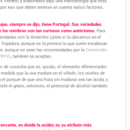
hos Verdes) y elaborados bajo una metodología que está
por eso que deben tenerse en cuenta varios factores,
.
 que, siempre se dijo, tiene Portugal. Sus variedades
e los nombres son tan curiosos como autóctonos.
Para
ndadas son la Alvarinho (¡ésta sí la ubicamos en el
y Trajadura, aunque es la primera la que suele encabezar
que, aunque no sean las recomendadas por la
Commisão
CVRVV)
, también se aceptan.
to de cosecha que es, quizás, el elemento diferenciador
 medida que la uva madura en el viñedo, los niveles de
 el porqué de que una fruta sin madurar sea tan ácida, y
sté el grano, entonces, el potencial de alcohol también
escante, en donde la acidez es su atributo más