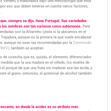
hos Verdes) y elaborados bajo una metodología que está
por eso que deben tenerse en cuenta varios factores,
.
 que, siempre se dijo, tiene Portugal. Sus variedades
e los nombres son tan curiosos como autóctonos.
Para
ndadas son la Alvarinho (¡ésta sí la ubicamos en el
y Trajadura, aunque es la primera la que suele encabezar
que, aunque no sean las recomendadas por la
Commisão
CVRVV)
, también se aceptan.
to de cosecha que es, quizás, el elemento diferenciador
 medida que la uva madura en el viñedo, los niveles de
 el porqué de que una fruta sin madurar sea tan ácida, y
sté el grano, entonces, el potencial de alcohol también
escante, en donde la acidez es su atributo más