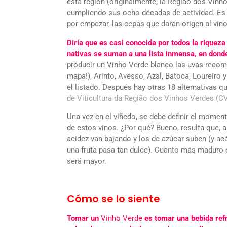
esta región (originalmente, la Região dos Vin
cumpliendo sus ocho décadas de actividad. Es 
por empezar, las cepas que darán origen al vino
Diría que es casi conocida por todos la riqueza
nativas se suman a una lista inmensa, en dond
producir un Vinho Verde blanco las uvas recome
mapa!), Arinto, Avesso, Azal, Batoca, Loureiro 
el listado. Después hay otras 18 alternativas 
de Viticultura da Região dos Vinhos Verdes (
Una vez en el viñedo, se debe definir el momen
de estos vinos. ¿Por qué? Bueno, resulta que, a
acidez van bajando y los de azúcar suben (y acá
una fruta pasa tan dulce). Cuanto más maduro e
será mayor.
Cómo se lo siente
Tomar un
Vinho Verde
es tomar una bebida refr