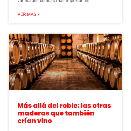
variedades blancas más importantes
VER MÁS »
Más allá del roble: las otras
maderas que también
crían vino