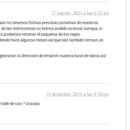
17 agosto, 2021 a las 6:52 am
aún no tenemos fechas previstas próximas de nuestros
de las restricciones no hemos podido avanzar aunque, si
 ya podamos retomar el esquema de los viajes.
 desde hace algunos meses así que eso también retrasó un
egistraran tu dirección de email en nuestra base de datos así
19 diciembre, 2019 a las 4:18 pm
 Valle de Uco ? Gracias