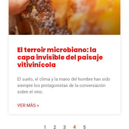
El terroir microbiano: la
capa invisible del paisaje
vitivinícola
El suelo, el clima y la mano del hombre han sido
siempre los protagonistas de la conversación
sobre el vino.
VER MÁS »
4
1
2
3
5