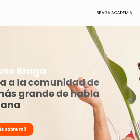
BRAGA ACADEMIA
ano Braga
da a la comunidad de
más grande de habla
pana
s sobre mí!