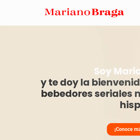
Soy Mari
y te doy la bienveni
bebedores seriales 
his
¡Conoce má