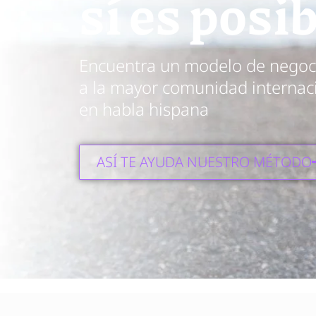
sí es posi
Encuentra un modelo de negocio
a la mayor comunidad internaci
en habla hispana
ASÍ TE AYUDA NUESTRO MÉTODO