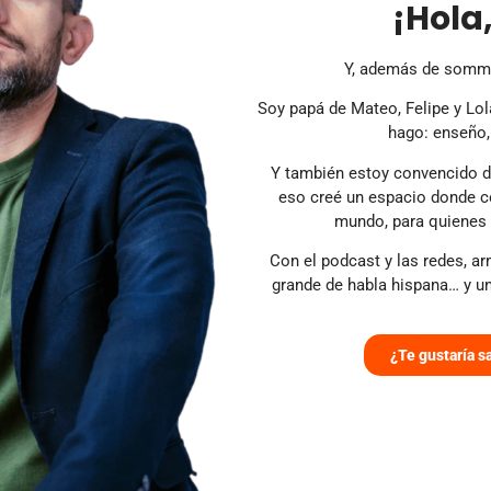
¡Hola
Y, además de sommel
Soy papá de Mateo, Felipe y Lol
hago: enseño,
Y también estoy convencido de
eso creé un espacio donde c
mundo, para quienes q
Con el podcast y las redes, 
grande de habla hispana… y u
¿Te gustaría 