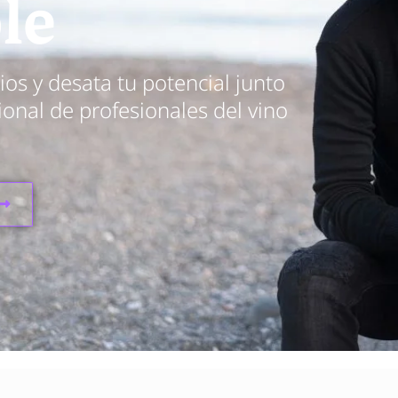
ble
s y desata tu potencial junto
onal de profesionales del vino