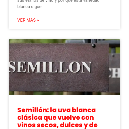
sus estilos de vino y por qué esta variedad
blanca sigue
VER MÁS »
Semillón: la uva blanca
clásica que vuelve con
vinos secos, dulces y de