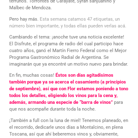
terruños. Torrontés de Cafayate, Syrah sanjuanino y
Malbec de Mendoza.
Pero hay más.
Esta semana catamos 47 etiquetas, un
número bien importante, y todas ellas pueden verlas acá.
Cambiando el tema: ¡anoche tuve una noticia excelente!
El Disfrute, el programa de radio del cual participo hace
cuatro años, ganó el Martín Fierro Federal como el Mejor
Programa Gastronómico Radial de Argentina. Se
imaginarán que ya encontré un motivo nuevo para brindar.
En fin, muchas cosas!
É
stos son días agitadísimos
también porque ya se acerca el casamiento (a principios
de septiembre), así que con Flor estamos poniendo a tono
todos los detalles, eligiendo los vinos para la cena y,
además, armando una especie de “barra de vinos”
para
que nos acompañe durante toda la noche.
¡También a full con la luna de miel! Tenemos planeado, en
el recorrido, dedicarle unos días a Montalcino, en plena
Toscana, así que ahí beberemos vinos y, obviamente,