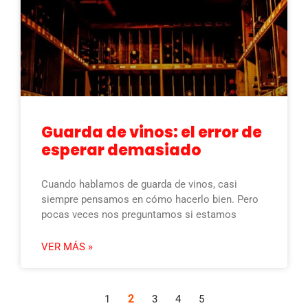
Guarda de vinos: el error de
esperar demasiado
Cuando hablamos de guarda de vinos, casi
siempre pensamos en cómo hacerlo bien. Pero
pocas veces nos preguntamos si estamos
VER MÁS »
2
1
3
4
5