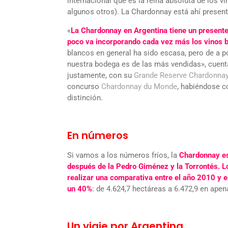
internacional que es la reina absoluta de los vi
algunos otros). La Chardonnay está ahí present
«
La Chardonnay en Argentina tiene un presente 
poco va incorporando cada vez más los vinos b
blancos en general ha sido escasa, pero de a
nuestra bodega es de las más vendidas», cuen
justamente, con su
Grande Reserve Chardonna
concurso
Chardonnay du Monde
, habiéndose co
distinción.
En números
Si vamos a los números fríos, la
Chardonnay es
después de la Pedro Giménez y la Torrontés. Lo
realizar una comparativa entre el año 2010 y e
un 40%
: de 4.624,7 hectáreas a 6.472,9 en ape
Un viaje por Argentina