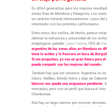
Es difícil generalizar, pero los mejores resulta
zonas frías de Mendoza y Patagonia. Los suelos
un carácter mineral interesantísimo. Lejos del p
intermedio con los potentes californianos.
Entre estos dos estilos, de hecho, parece est
obtener la estructura y untuosidad de los nort
empalagoso paladar.
Laura Catena
, CEO de
Cat
argentino de las zonas altas en Mendoza es di
tiene la acidez y la frescura en boca de Borgoña
Si me preguntan, yo veo un gran futuro para e
puede competir con los mejores del mundo
«.
También hay que ser sinceros: Argentina no e
claros. Malbec, blends tintos y algo de Caber
blancos nos queda una asignatura pendiente
. 
mercados, pero con un perfil que busca el vino 
Chardonnay.
Aún hay un largo camino por recorrer, decenas