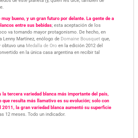
ñedos de este planeta (y, quién les dice, también de
e.
muy bueno, y un gran futuro por delante. La gente de a
lancos entre sus bebidas
; esta aceptación de los
 poco va tomando mayor protagonismo. De hecho, en
ta Lenny Martínez, enólogo de
Domaine Bousquet
que,
y
obtuvo una
Medalla de Oro
en la edición 2012 del
nvertido en la única casa argentina en recibir tal
 la tercera variedad blanca más importante del país,
 que resulta más llamativo es su evolución; solo con
l 2011, la gran variedad blanca aumentó su superficie
nas 12 meses. Todo un indicador.