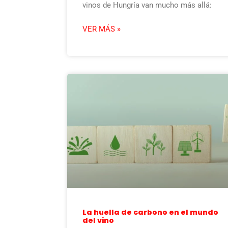
vinos de Hungría van mucho más allá:
VER MÁS »
La huella de carbono en el mundo
del vino