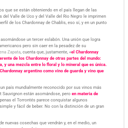
dos que se están obteniendo en el país llegan de las
 del Valle de Uco y del Valle del Rio Negro le imprimen
erfil de los Chardonnay de Chablis, eso sí, y en un punto
ar asomándose un tercer eslabón. Una unión que logra
eamericanos pero sin caer en la pesadez de su
ena Zapata
, cuenta que, justamente, «
el Chardonnay
ferente de los Chardonnay de otras partes del mundo:
, y una mezcla entre lo floral y lo mineral que es única.
l Chardonnay argentino como vino de guarda y vino que
s un país mundialmente reconocido por sus vinos más
net Sauvignon están asomándose, pero
en materia de
Apenas el Torrontés parece conquistar algunos
simple y fácil de beber. No con la distinción de un gran
 de nuevas cosechas que vendrán y, en el medio, un