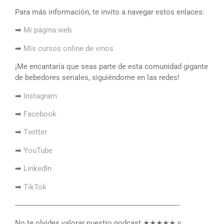
Para más información, te invito a navegar estos enlaces:
➡
Mi página web
➡
Mis cursos online de vinos
¡Me encantaría que seas parte de esta comunidad gigante
de bebedores seriales, siguiéndome en las redes!
➡
Instagram
➡
Facebook
➡
Twitter
➡
YouTube
➡
LinkedIn
➡
TikTok
――――――――――――――――――――――
No te olvides valorar nuestro podcast ★★★★★ y