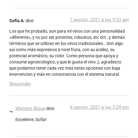
7 agosto, 2021 a las 9:53 am
Sofia A.
dice:
Los que he probado, son para mí vinos con una personalidad
«diferente», y no por ser potentes, robustos, etc ect , y demás
términos que se utilizan en los vinos tradicionales… Son algo
así como más expresivos a nivel fruta, con su acidez, su
potencial aromático, su color. Como persona que apoya y
consume agroecologico, y que le gusta el vino ;), agradezco
que podamos tener cada vez más estás opciones con baja
intervencion y más en consonancia con el sistema natural.
Responder
8 agosto, 2021 a las 3:24 pm
Mariano Braga
dice:
Excelente, Sofía!