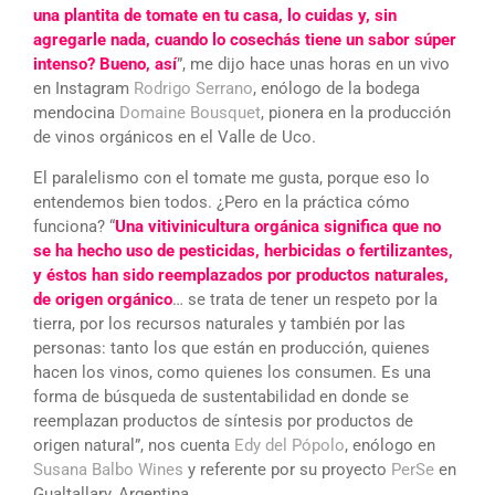
una plantita de tomate en tu casa, lo cuidas y, sin
agregarle nada, cuando lo cosechás tiene un sabor súper
intenso? Bueno, así
”, me dijo hace unas horas en un vivo
en Instagram
Rodrigo Serrano
, enólogo de la bodega
mendocina
Domaine Bousquet
, pionera en la producción
de vinos orgánicos en el Valle de Uco.
El paralelismo con el tomate me gusta, porque eso lo
entendemos bien todos. ¿Pero en la práctica cómo
funciona? “
Una vitivinicultura orgánica significa que no
se ha hecho uso de pesticidas, herbicidas o fertilizantes,
y éstos han sido reemplazados por productos naturales,
de origen orgánico
… se trata de tener un respeto por la
tierra, por los recursos naturales y también por las
personas: tanto los que están en producción, quienes
hacen los vinos, como quienes los consumen. Es una
forma de búsqueda de sustentabilidad en donde se
reemplazan productos de síntesis por productos de
origen natural”, nos cuenta
Edy del Pópolo
, enólogo en
Susana Balbo Wines
y referente por su proyecto
PerSe
en
Gualtallary, Argentina.