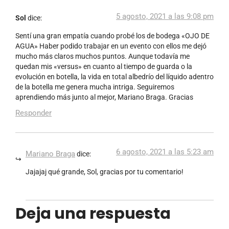
5 agosto, 2021 a las 9:08 pm
Sol
dice:
Sentí una gran empatía cuando probé los de bodega «OJO DE
AGUA» Haber podido trabajar en un evento con ellos me dejó
mucho más claros muchos puntos. Aunque todavía me
quedan mis «versus» en cuanto al tiempo de guarda o la
evolución en botella, la vida en total albedrío del líquido adentro
de la botella me genera mucha intriga. Seguiremos
aprendiendo más junto al mejor, Mariano Braga. Gracias
Responder
6 agosto, 2021 a las 5:23 am
Mariano Braga
dice:
Jajajaj qué grande, Sol, gracias por tu comentario!
Deja una respuesta