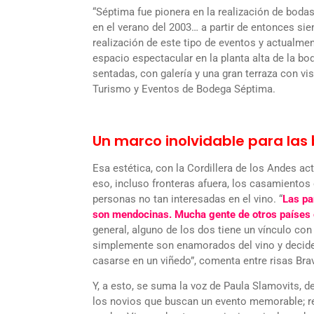
“Séptima fue pionera en la realización de bod
en el verano del 2003… a partir de entonces sie
realización de este tipo de eventos y actualme
espacio espectacular en la planta alta de la b
sentadas, con galería y una gran terraza con vi
Turismo y Eventos de Bodega Séptima.
Un marco inolvidable para las
Esa estética, con la Cordillera de los Andes a
eso, incluso fronteras afuera, los casamiento
personas no tan interesadas en el vino. “
Las pa
son mendocinas. Mucha gente de otros países o
general, alguno de los dos tiene un vínculo con
simplemente son enamorados del vino y decide
casarse en un viñedo”, comenta entre risas Brav
Y, a esto, se suma la voz de Paula Slamovits, d
los novios que buscan un evento memorable; r