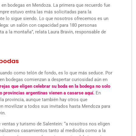
as en bodegas en Mendoza. La primera que recuerdo fue
mpre estuvo entra las más solicitadas para la
nte lo sigue siendo. Lo que nosotros ofrecemos es un
odega: un salón con capacidad para 180 personas
sta a la montaña”, relata Laura Bravin, responsable de
 bodas
ctuando como telón de fondo, es lo que más seduce. Por
s en bodegas comienzan a despertar curiosidad aún en
rejas que eligen celebrar su boda en la bodega no solo
 provincias argentinas vienen a casarse aquí.
En
 la provincia, aunque también hay otros que
n movilizar a todos sus invitados hasta Mendoza para
in.
e ventas y turismo de Salentein: “a nosotros nos eligen
ealizamos casamientos tanto al mediodía como a la