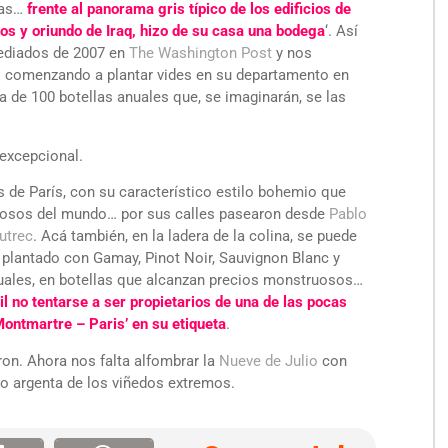
vas…
frente al panorama gris típico de los edificios de
os y oriundo de Iraq, hizo de su casa una bodega
‘. Así
ediados de 2007 en
The Washington Post
y nos
co comenzando a plantar vides en su departamento en
 de 100 botellas anuales que, se imaginarán, se las
 excepcional.
de París, con su característico estilo bohemio que
mosos del mundo… por sus calles pasearon desde
Pablo
utrec
. Acá también, en la ladera de la colina, se puede
 plantado con Gamay, Pinot Noir, Sauvignon Blanc y
nuales, en botellas que alcanzan precios monstruosos…
cil no tentarse a ser propietarios de una de las pocas
Montmartre – Paris’ en su etiqueta
.
ron. Ahora nos falta alfombrar la
Nueve de Julio
con
o argenta de los viñedos extremos.