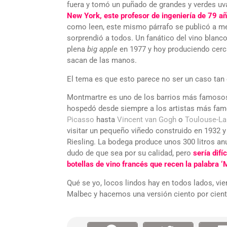
fuera y tomó un puñado de grandes y verdes u
New York, este profesor de ingeniería de 79 añ
como leen, este mismo párrafo se publicó a m
sorprendió a todos. Un fanático del vino blan
plena
big apple
en 1977 y hoy produciendo cerca
sacan de las manos.
El tema es que esto parece no ser un caso tan
Montmartre es uno de los barrios más famosos 
hospedó desde siempre a los artistas más fa
Picasso
hasta
Vincent van Gogh
o
Toulouse-La
visitar un pequeño viñedo construido en 1932 y
Riesling. La bodega produce unos 300 litros a
dudo de que sea por su calidad, pero
sería difí
botellas de vino francés que recen la palabra ‘
Qué se yo, locos lindos hay en todos lados, vie
Malbec y hacemos una versión ciento por cient