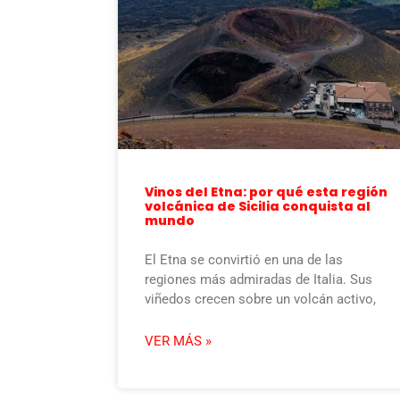
Vinos del Etna: por qué esta región
volcánica de Sicilia conquista al
mundo
El Etna se convirtió en una de las
regiones más admiradas de Italia. Sus
viñedos crecen sobre un volcán activo,
VER MÁS »