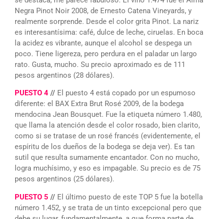
se destaca, me parece fabuloso. El vino 1.474 fue el Alma
Negra Pinot Noir 2008, de Ernesto Catena Vineyards, y
realmente sorprende. Desde el color grita Pinot. La nariz
es interesantísima: café, dulce de leche, ciruelas. En boca
la acidez es vibrante, aunque el alcohol se despega un
poco. Tiene ligereza, pero perdura en el paladar un largo
rato. Gusta, mucho. Su precio aproximado es de 111
pesos argentinos (28 dólares).
PUESTO 4
//
El puesto 4 está copado por un espumoso
diferente: el BAX Extra Brut Rosé 2009, de la bodega
mendocina Jean Bousquet. Fue la etiqueta número 1.480,
que llama la atención desde el color rosado, bien clarito,
como si se tratase de un rosé francés (evidentemente, el
espíritu de los dueños de la bodega se deja ver). Es tan
sutil que resulta sumamente encantador. Con no mucho,
logra muchísimo, y eso es impagable. Su precio es de 75
pesos argentinos (25 dólares).
PUESTO 5
//
El último puesto de este TOP 5 fue la botella
número 1.452, y se trata de un tinto excepcional pero que
debe su lugar, fundamentalmente, a que forma parte de