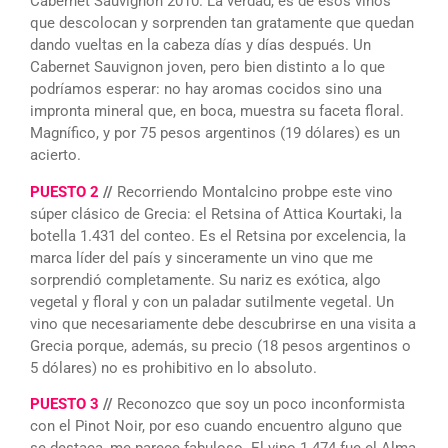
Cabernet Sauvignon 2010. La verdad, es de esos vinos
que descolocan y sorprenden tan gratamente que quedan
dando vueltas en la cabeza días y días después. Un
Cabernet Sauvignon joven, pero bien distinto a lo que
podríamos esperar: no hay aromas cocidos sino una
impronta mineral que, en boca, muestra su faceta floral.
Magnífico, y por 75 pesos argentinos (19 dólares) es un
acierto.
PUESTO 2
//
Recorriendo Montalcino probpe este vino
súper clásico de Grecia: el Retsina of Attica Kourtaki, la
botella 1.431 del conteo. Es el Retsina por excelencia, la
marca líder del país y sinceramente un vino que me
sorprendió completamente. Su nariz es exótica, algo
vegetal y floral y con un paladar sutilmente vegetal. Un
vino que necesariamente debe descubrirse en una visita a
Grecia porque, además, su precio (18 pesos argentinos o
5 dólares) no es prohibitivo en lo absoluto.
PUESTO 3
//
Reconozco que soy un poco inconformista
con el Pinot Noir, por eso cuando encuentro alguno que