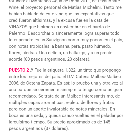
rotunda: el Montesco Agua de Roca 2011, de Passionate
Wine, el proyecto personal de Matías Michelini. Tanto me
habían hablado de este vino que las expectativas que
creó fueron altísimas, y la excusa fue en la cata de
VINAZOS que hicimos en noviembre en el barrio de
Palermo. Descorcharlo sinceramente logra superar todo
lo esperado: es un Sauvignon como muy pocos en el país,
con notas tropicales, a banana, pera, pasto húmedo,
flores, piedras. Una delicia, un hallazgo, y a un precio
acorde (80 pesos argentinos, 20 dólares).
PUESTO 2
//
Fue la etiqueta 1.822, un tinto que propongo
entre los mejores del país: el D.V. Catena Malbec-Malbec
2006, de Catena Zapata. Es así; lo pruebo una y otra vez al
año porque sinceramente siempre lo tengo como un gran
recomendado. Se trata de un Malbec interesantísimo, de
múltiples capas aromáticas, repleto de flores y frutas
pero con un aporte invalorable de notas minerales. En
boca es una seda, y queda dando vueltas en el paladar por
larguísimo tiempo. Su precio aproximado es de 145
pesos argentinos (37 dólares).