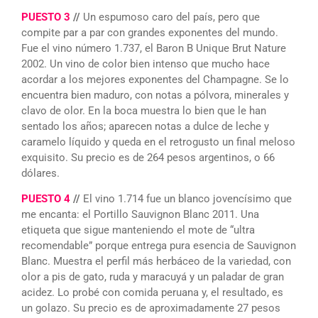
PUESTO 3
//
Un espumoso caro del país, pero que
compite par a par con grandes exponentes del mundo.
Fue el vino número 1.737, el Baron B Unique Brut Nature
2002. Un vino de color bien intenso que mucho hace
acordar a los mejores exponentes del Champagne. Se lo
encuentra bien maduro, con notas a pólvora, minerales y
clavo de olor. En la boca muestra lo bien que le han
sentado los años; aparecen notas a dulce de leche y
caramelo líquido y queda en el retrogusto un final meloso
exquisito. Su precio es de 264 pesos argentinos, o 66
dólares.
PUESTO 4
//
El vino 1.714 fue un blanco jovencísimo que
me encanta: el Portillo Sauvignon Blanc 2011. Una
etiqueta que sigue manteniendo el mote de “ultra
recomendable” porque entrega pura esencia de Sauvignon
Blanc. Muestra el perfil más herbáceo de la variedad, con
olor a pis de gato, ruda y maracuyá y un paladar de gran
acidez. Lo probé con comida peruana y, el resultado, es
un golazo. Su precio es de aproximadamente 27 pesos