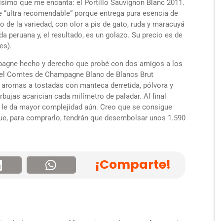
ísimo que me encanta: el Portillo Sauvignon Blanc 2011.
 “ultra recomendable” porque entrega pura esencia de
 de la variedad, con olor a pis de gato, ruda y maracuyá
a peruana y, el resultado, es un golazo. Su precio es de
es).
agne hecho y derecho que probé con dos amigos a los
0: el Comtes de Champagne Blanc de Blancs Brut
on aromas a tostadas con manteca derretida, pólvora y
bujas acarician cada milímetro de paladar. Al final
e le da mayor complejidad aún. Creo que se consigue
ue, para comprarlo, tendrán que desembolsar unos 1.590
¡Comparte!