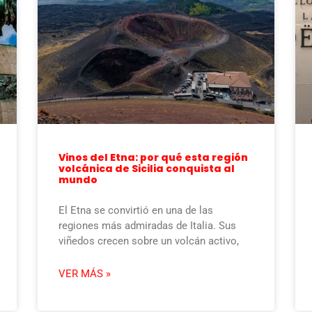
Vinos del Etna: por qué esta región
volcánica de Sicilia conquista al
mundo
El Etna se convirtió en una de las
regiones más admiradas de Italia. Sus
viñedos crecen sobre un volcán activo,
VER MÁS »