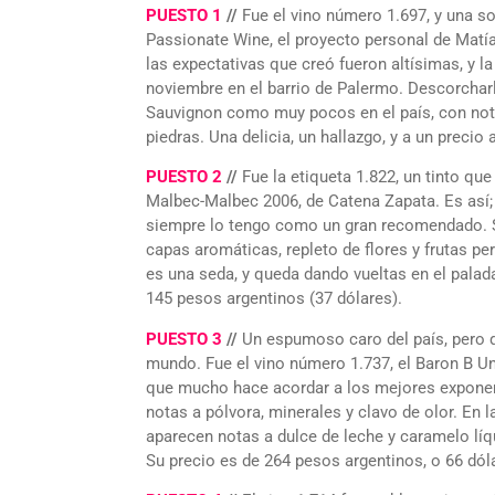
PUESTO 1
//
Fue el vino número 1.697, y una s
Passionate Wine, el proyecto personal de Matí
las expectativas que creó fueron altísimas, y 
noviembre en el barrio de Palermo. Descorchar
Sauvignon como muy pocos en el país, con notas
piedras. Una delicia, un hallazgo, y a un precio
PUESTO 2
//
Fue la etiqueta 1.822, un tinto que
Malbec-Malbec 2006, de Catena Zapata. Es así;
siempre lo tengo como un gran recomendado. Se
capas aromáticas, repleto de flores y frutas pe
es una seda, y queda dando vueltas en el palad
145 pesos argentinos (37 dólares).
PUESTO 3
//
Un espumoso caro del país, pero 
mundo. Fue el vino número 1.737, el Baron B Un
que mucho hace acordar a los mejores exponen
notas a pólvora, minerales y clavo de olor. En 
aparecen notas a dulce de leche y caramelo líq
Su precio es de 264 pesos argentinos, o 66 dól