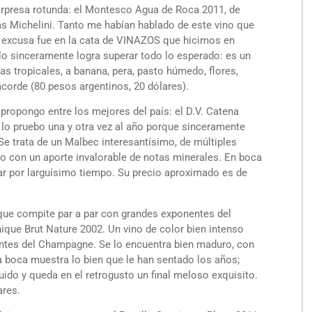
orpresa rotunda: el Montesco Agua de Roca 2011, de
as Michelini. Tanto me habían hablado de este vino que
la excusa fue en la cata de VINAZOS que hicimos en
lo sinceramente logra superar todo lo esperado: es un
 tropicales, a banana, pera, pasto húmedo, flores,
 acorde (80 pesos argentinos, 20 dólares).
 propongo entre los mejores del país: el D.V. Catena
 lo pruebo una y otra vez al año porque sinceramente
 trata de un Malbec interesantísimo, de múltiples
ro con un aporte invalorable de notas minerales. En boca
ar por larguísimo tiempo. Su precio aproximado es de
que compite par a par con grandes exponentes del
ique Brut Nature 2002. Un vino de color bien intenso
tes del Champagne. Se lo encuentra bien maduro, con
la boca muestra lo bien que le han sentado los años;
uido y queda en el retrogusto un final meloso exquisito.
ares.