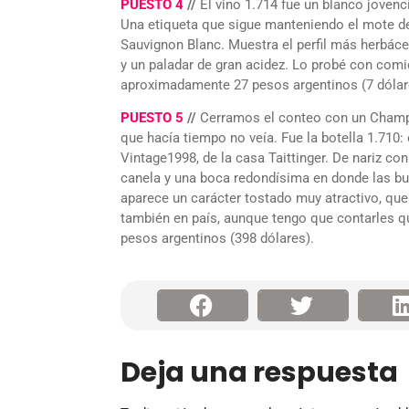
PUESTO 4
//
El vino 1.714 fue un blanco jovenc
Una etiqueta que sigue manteniendo el mote de
Sauvignon Blanc. Muestra el perfil más herbáceo
y un paladar de gran acidez. Lo probé con comid
aproximadamente 27 pesos argentinos (7 dólar
PUESTO 5
//
Cerramos el conteo con un Champ
que hacía tiempo no veía. Fue la botella 1.71
Vintage1998, de la casa Taittinger. De nariz c
canela y una boca redondísima en donde las bur
aparece un carácter tostado muy atractivo, qu
también en país, aunque tengo que contarles q
pesos argentinos (398 dólares).
Deja una respuesta