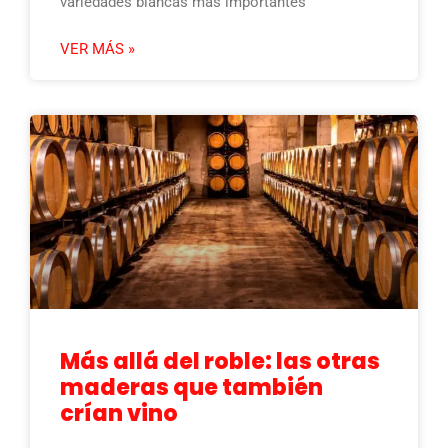
variedades blancas más importantes
VER MÁS »
Más allá del roble: las otras
maderas que también
crían vino