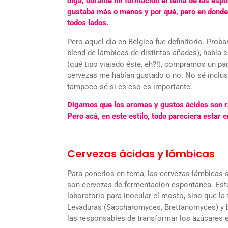
diga, durante mi formación el tema de las espu
gustaba más o menos y por qué, pero en donde
todos lados.
Pero aquel día en Bélgica fue definitorio. Prob
blend de lámbicas de distintas añadas), había 
(qué tipo viajado éste, eh?!), compramos un par
cervezas me habían gustado o no. No sé incluso s
tampoco sé si es eso es importante.
Digamos que los aromas y gustos ácidos son ra
Pero acá, en este estilo, todo pareciera estar en
Cervezas ácidas y lámbicas
Para ponerlos en tema, las cervezas lámbicas s
son cervezas de fermentación espontánea. Esto 
laboratorio para inocular el mosto, sino que la 
Levaduras (Saccharomyces, Brettanomyces) y b
las responsables de transformar los azúcares e