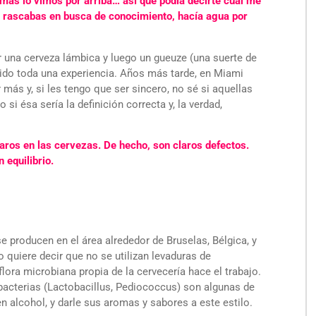
mas lo vimos por arriba… así que podía decirte cuál me
 rascabas en busca de conocimiento, hacía agua por
ar una cerveza lámbica y luego un gueuze (una suerte de
sido toda una experiencia. Años más tarde, en Miami
 más y, si les tengo que ser sincero, no sé si aquellas
i ésa sería la definición correcta y, la verdad,
ros en las cervezas. De hecho, son claros defectos.
 equilibrio.
e producen en el área alrededor de Bruselas, Bélgica, y
quiere decir que no se utilizan levaduras de
flora microbiana propia de la cervecería hace el trabajo.
acterias (Lactobacillus, Pediococcus) son algunas de
n alcohol, y darle sus aromas y sabores a este estilo.