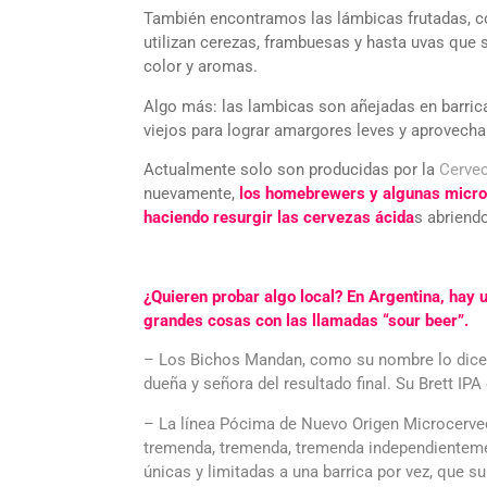
También encontramos las lámbicas frutadas, c
utilizan cerezas, frambuesas y hasta uvas que
color y aromas.
Algo más: las lambicas son añejadas en barrica
viejos para lograr amargores leves y aprovechar
Actualmente solo son producidas por la
Cervec
nuevamente,
los homebrewers y algunas micro
haciendo resurgir las cervezas ácida
s abriend
¿Quieren probar algo local? En Argentina, hay
grandes cosas con las llamadas “sour beer”.
–
Los Bichos Mandan
, como su nombre lo dice
dueña y señora del resultado final. Su Brett IPA
– La línea Pócima de
Nuevo Origen Microcerve
tremenda, tremenda, tremenda independienteme
únicas y limitadas a una barrica por vez, que s