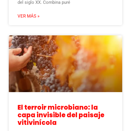
del siglo XX. Combina puré
VER MÁS »
El terroir microbiano: la
capa invisible del paisaje
vitivinícola