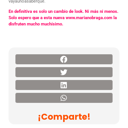
vayaunoasaberqué.
En definitiva es solo un cambio de look. Ni más ni menos.
Solo espero que a esta nueva www.marianobraga.com la
disfruten mucho muchísimo.
¡Comparte!