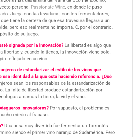
 la zona más desafiante del Valle de Uco mendocino,
royecto personal
Passionate Wine
, en donde le puso
cado. Juega con las levaduras, con los fermentadores,
ue tiene la certeza de que esa travesura llegará a un
lde, pero eso realmente no importa. O, por el contrario.
pósito de su juego.
sté signada por la innovación?
La libertad es algo que
 libertad y, cuando la tienes, la innovación viene sola.
pio reflejado en un vino.
njeros de estandarizar el estilo de los vinos que
de esa identidad a la que está haciendo referencia. ¿Qué
njeros sean los responsables de la estandarización de
. La falta de libertad produce estandarización por
nólogos amamos la tierra, la vid y el vino.
bodegueros innovadores?
Por supuesto, el problema es
 mucho miedo al fracaso.
o?
Una cosa muy divertida fue fermentar un Torrontés
rminó siendo el primer vino naranjo de Sudamérica. Pero