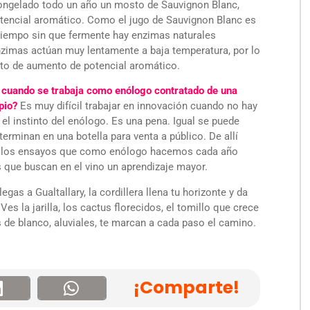
congelado todo un año un mosto de Sauvignon Blanc,
encial aromático. Como el jugo de Sauvignon Blanc es
tiempo sin que fermente hay enzimas naturales
nzimas actúan muy lentamente a baja temperatura, por lo
cto de aumento de potencial aromático.
n cuando se trabaja como enólogo contratado de una
pio?
Es muy difícil trabajar en innovación cuando no hay
el instinto del enólogo. Es una pena. Igual se puede
erminan en una botella para venta a público. De allí
ellos ensayos que como enólogo hacemos cada año
s que buscan en el vino un aprendizaje mayor.
egas a Gualtallary, la cordillera llena tu horizonte y da
s la jarilla, los cactus florecidos, el tomillo que crece
 de blanco, aluviales, te marcan a cada paso el camino.
¡Comparte!