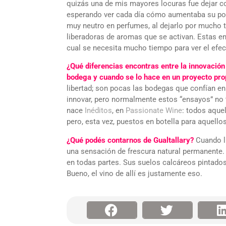
quizás una de mis mayores locuras fue dejar 
esperando ver cada día cómo aumentaba su pot
muy neutro en perfumes, al dejarlo por mucho 
liberadoras de aromas que se activan. Estas e
cual se necesita mucho tiempo para ver el efe
¿Qué diferencias encontras entre la innovació
bodega y cuando se lo hace en un proyecto pro
libertad; son pocas las bodegas que confían en 
innovar, pero normalmente estos “ensayos” no t
nace
Inéditos
, en
Passionate Wine
: todos aqu
pero, esta vez, puestos en botella para aquello
¿Qué podés contarnos de Gualtallary?
Cuando ll
una sensación de frescura natural permanente. Ve
en todas partes. Sus suelos calcáreos pintados
Bueno, el vino de allí es justamente eso.