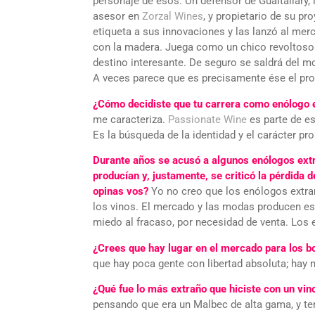
personaje de esos. Un defensor de Gualtallary,
asesor en
Zorzal Wines
, y propietario de su p
etiqueta a sus innovaciones y las lanzó al mer
con la madera. Juega como un chico revoltoso q
destino interesante. De seguro se saldrá del mo
A veces parece que es precisamente ése el pro
¿Cómo decidiste que tu carrera como enólogo e
me caracteriza.
Passionate Wine
es parte de esa
Es la búsqueda de la identidad y el carácter pro
Durante años se acusó a algunos enólogos extra
producían y, justamente, se criticó la pérdida 
opinas vos?
Yo no creo que los enólogos extra
los vinos. El mercado y las modas producen eso
miedo al fracaso, por necesidad de venta. Los e
¿Crees que hay lugar en el mercado para los 
que hay poca gente con libertad absoluta; hay
¿Qué fue lo más extraño que hiciste con un vin
pensando que era un Malbec de alta gama, y te