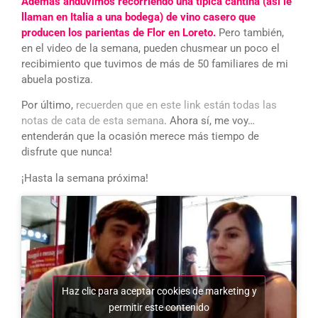
Además anduvimos recorriendo una típica cantina (así le
llaman en Italia a una bodega) de vino casero que
producen los parientas de Flor en Loreto.
Pero también,
en el video de la semana, pueden chusmear un poco el
recibimiento que tuvimos de más de 50 familiares de mi
abuela postiza.
Por último,
recuerden que en este link están todas las
notas de cata de esta semana
. Ahora sí, me voy…
entenderán que la ocasión merece más tiempo de
disfrute que nunca!
¡Hasta la semana próxima!
Haz clic para aceptar cookies de marketing y
permitir este contenido