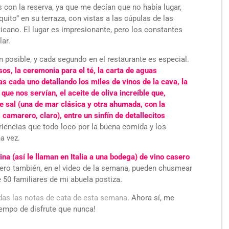
con la reserva, ya que me decían que no había lugar,
uito” en su terraza, con vistas a las cúpulas de las
cano. El lugar es impresionante, pero los constantes
lar.
n posible, y cada segundo en el restaurante es especial.
s, la ceremonia para el té, la carta de aguas
 cada uno detallando los miles de vinos de la cava, la
ue nos servían, el aceite de oliva increíble que,
sal (una de mar clásica y otra ahumada, con la
 camarero, claro), entre un sinfín de detallecitos
riencias que todo loco por la buena comida y los
a vez.
a (así le llaman en Italia a una bodega) de vino casero
ero también, en el video de la semana, pueden chusmear
50 familiares de mi abuela postiza.
odas las notas de cata de esta semana
. Ahora sí, me
empo de disfrute que nunca!