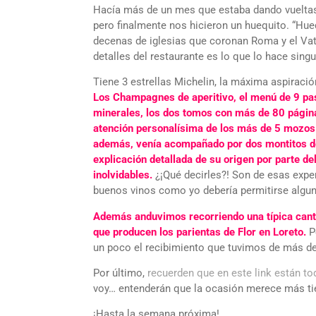
Hacía más de un mes que estaba dando vueltas 
pero finalmente nos hicieron un huequito. “Hueq
decenas de iglesias que coronan Roma y el Vati
detalles del restaurante es lo que lo hace singu
Tiene 3 estrellas Michelin, la máxima aspiració
Los Champagnes de aperitivo, el menú de 9 paso
minerales, los dos tomos con más de 80 páginas
atención personalísima de los más de 5 mozos q
además, venía acompañado por dos montitos de 
explicación detallada de su origen por parte del
inolvidables.
¿¡Qué decirles?! Son de esas expe
buenos vinos como yo debería permitirse algun
Además anduvimos recorriendo una típica cantin
que producen los parientas de Flor en Loreto.
P
un poco el recibimiento que tuvimos de más de 
Por último,
recuerden que en este link están t
voy… entenderán que la ocasión merece más ti
¡Hasta la semana próxima!