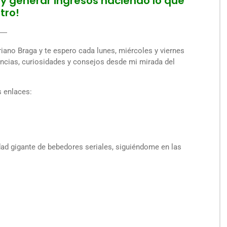
y generar ingresos haciendo lo que
tro!
―
ano Braga y te espero cada lunes, miércoles y viernes
encias, curiosidades y consejos desde mi mirada del
s enlaces:
ad gigante de bebedores seriales, siguiéndome en las