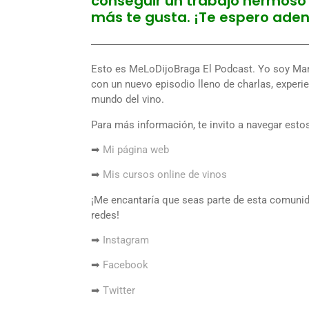
conseguir un trabajo hermoso 
más te gusta. ¡Te espero aden
―――――――――――――――――――――
Esto es MeLoDijoBraga El Podcast. Yo soy Mari
con un nuevo episodio lleno de charlas, experi
mundo del vino.
Para más información, te invito a navegar esto
➡
Mi página web
➡
Mis cursos online de vinos
¡Me encantaría que seas parte de esta comunid
redes!
➡
Instagram
➡
Facebook
➡
Twitter