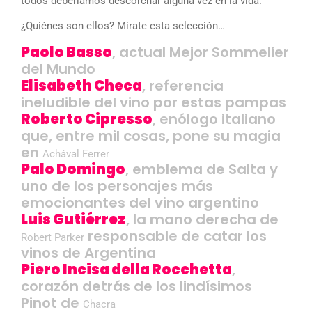
todos deberíamos descorchar alguna vez en la vida.
¿Quiénes son ellos? Mirate esta selección…
Paolo Basso
, actual Mejor Sommelier
del Mundo
Elisabeth Checa
, referencia
ineludible del vino por estas pampas
Roberto Cipresso
, enólogo italiano
que, entre mil cosas, pone su magia
en
Achával Ferrer
Palo Domingo
, emblema de Salta y
uno de los personajes más
emocionantes del vino argentino
Luis Gutiérrez
, la mano derecha de
responsable de catar los
Robert Parker
vinos de Argentina
Piero Incisa della Rocchetta
,
corazón detrás de los lindísimos
Pinot de
Chacra