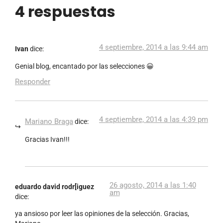
4 respuestas
4 septiembre, 2014 a las 9:44 am
Ivan
dice:
Genial blog, encantado por las selecciones 😀
Responder
4 septiembre, 2014 a las 4:39 pm
Mariano Braga
dice:
Gracias Ivan!!!
26 agosto, 2014 a las 1:40
eduardo david rodr[iguez
am
dice:
ya ansioso por leer las opiniones de la selección. Gracias,