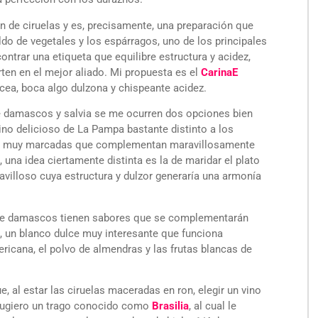
n de ciruelas y es, precisamente, una preparación que
do de vegetales y los espárragos, uno de los principales
ontrar una etiqueta que equilibre estructura y acidez,
rten en el mejor aliado. Mi propuesta es el
CarinaE
ácea, boca algo dulzona y chispeante acidez.
e damascos y salvia se me ocurren dos opciones bien
vino delicioso de La Pampa bastante distinto a los
les muy marcadas que complementan maravillosamente
 una idea ciertamente distinta es la de maridar el plato
villoso cuya estructura y dulzor generaría una armonía
a de damascos tienen sabores que se complementarán
, un blanco dulce muy interesante que funciona
icana, el polvo de almendras y las frutas blancas de
que, al estar las ciruelas maceradas en ron, elegir un vino
s sugiero un trago conocido como
Brasilia
, al cual le