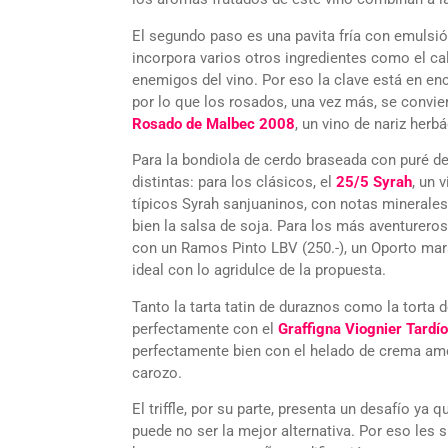
El segundo paso es una pavita fría con emulsió
incorpora varios otros ingredientes como el cal
enemigos del vino. Por eso la clave está en enc
por lo que los rosados, una vez más, se convie
Rosado de Malbec 2008
, un vino de nariz herb
Para la bondiola de cerdo braseada con puré d
distintas: para los clásicos, el
25/5 Syrah
, un 
típicos Syrah sanjuaninos, con notas minera
bien la salsa de soja. Para los más aventureros,
con un Ramos Pinto LBV (250.-), un Oporto mara
ideal con lo agridulce de la propuesta.
Tanto la tarta tatin de duraznos como la tort
perfectamente con el
Graffigna Viognier Tardío
perfectamente bien con el helado de crema amer
carozo.
El triffle, por su parte, presenta un desafío ya 
puede no ser la mejor alternativa. Por eso le