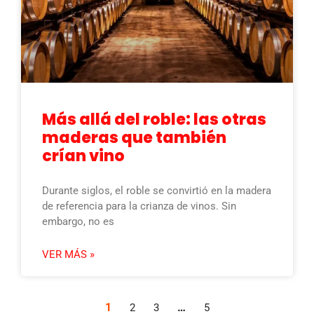
Más allá del roble: las otras
maderas que también
crían vino
Durante siglos, el roble se convirtió en la madera
de referencia para la crianza de vinos. Sin
embargo, no es
VER MÁS »
1
…
2
3
5