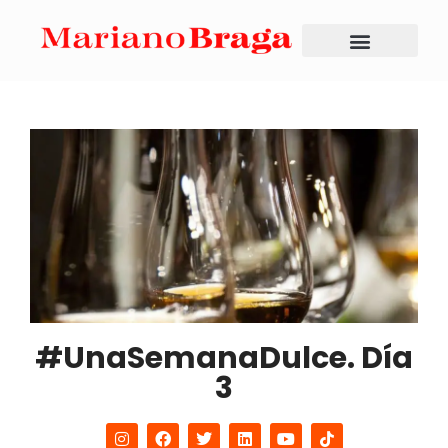
#UnaSemanaDulce. Día
3