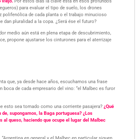
 viejo.
Por estos días la clave está en esos profundos
egueros) para evaluar el tipo de suelo, los drones
 polifenólica de cada planta o el trabajo minucioso
e dan pluralidad a la copa. ¿Será ése el futuro?
dor medio aún está en plena etapa de descubrimiento,
ce, propone ajustarse los cinturones para el aterrizaje
enta que, ya desde hace años, escuchamos una frase
en boca de cada empresario del vino: “el Malbec es furor
que esto sea tomado como una corriente pasajera?
¿Qué
ión de, supongamos, la Baga portuguesa? ¿Los
 al queso, haciendo que ocupe el lugar del Malbec
 “Argentina en general y el Malbec en particular siguen