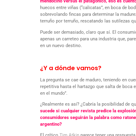
mendocino versus el patagónico, eso es cuento
huecos entre viñas (“calicatas”, en boca de bod
sobrevolando fincas para determinar la madurez
terruño por terruño, rescatando las sutilezas qu
Puede ser demasiado, claro que sí. El consumi
apenas un carreteo para una industria que, pare
en un nuevo destino.
¿Y a dónde vamos?
La pregunta se cae de maduro, teniendo en cu
repetitiva hasta el hartazgo que salta de boca 
en el mundo”.
¿Realmente es así? ¿Cabría la posibilidad de 
sucede si cualquier revista predice la explos
consumidores seguirán la palabra como ratones
argentino?
El crítico
Tim Atkin
parece tener una respuesta.