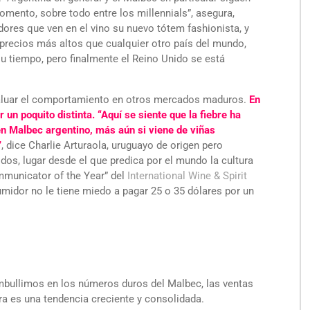
mento, sobre todo entre los millennials”, asegura,
ores que ven en el vino su nuevo tótem fashionista, y
 precios más altos que cualquier otro país del mundo,
su tiempo, pero finalmente el Reino Unido se está
evaluar el comportamiento en otros mercados maduros.
En
un poquito distinta. “Aquí se siente que la fiebre ha
n Malbec argentino, más aún si viene de viñas
”
, dice Charlie Arturaola, uruguayo de origen pero
os, lugar desde el que predica por el mundo la cultura
Communicator of the Year” del
International Wine & Spirit
umidor no le tiene miedo a pagar 25 o 35 dólares por un
ullimos en los números duros del Malbec, las ventas
ra es una tendencia creciente y consolidada.