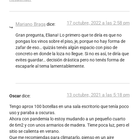
17 octubre, 2022 a las 2:58 pm
Mariano Braga
dice:
Gran pregunta, Eliana! Lo primero que te diría es que no
pongas los vinos sobre el piso, je, porque no hay forma de
zafar de eso… quizás tenés algún espacio con piso de
concreto en donde la loza no llegue. Si no es así, te diría que
evites guardar… decisión drástica pero no tenés forma de
escaparle al tema lamentablemente.
13 octubre, 2021 a las 5:18 pm
Oscar
dice:
Tengo aprox 100 botellas en una sala escritorio que tenía poco
uso y paraba a oscuras.
Ahora con pandemia lo estoy mudando a un pequeño cuarto
de 6m2 y con unos armarios de madera. Tiene poca luz, pero el
sitio se calienta en verano.
Que me recomiendas para climatarlo, pienso en un aire