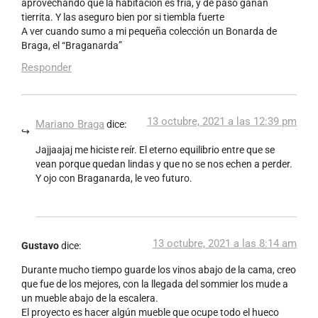
aprovechando que la habitación es fría, y de paso ganan
tierrita. Y las aseguro bien por si tiembla fuerte
A ver cuando sumo a mi pequeña colección un Bonarda de
Braga, el “Braganarda”
Responder
13 octubre, 2021 a las 12:39 pm
Mariano Braga
dice:
Jajjaajaj me hiciste reír. El eterno equilibrio entre que se
vean porque quedan lindas y que no se nos echen a perder.
Y ojo con Braganarda, le veo futuro.
13 octubre, 2021 a las 8:14 am
Gustavo
dice:
Durante mucho tiempo guarde los vinos abajo de la cama, creo
que fue de los mejores, con la llegada del sommier los mude a
un mueble abajo de la escalera.
El proyecto es hacer algún mueble que ocupe todo el hueco