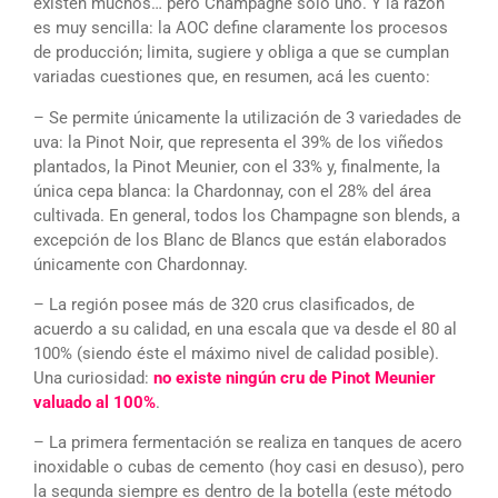
existen muchos… pero Champagne sólo uno. Y la razón
es muy sencilla: la AOC define claramente los procesos
de producción; limita, sugiere y obliga a que se cumplan
variadas cuestiones que, en resumen, acá les cuento:
– Se permite únicamente la utilización de 3 variedades de
uva: la Pinot Noir, que representa el 39% de los viñedos
plantados, la Pinot Meunier, con el 33% y, finalmente, la
única cepa blanca: la Chardonnay, con el 28% del área
cultivada. En general, todos los Champagne son blends, a
excepción de los Blanc de Blancs que están elaborados
únicamente con Chardonnay.
– La región posee más de 320 crus clasificados, de
acuerdo a su calidad, en una escala que va desde el 80 al
100% (siendo éste el máximo nivel de calidad posible).
Una curiosidad:
no existe ningún cru de Pinot Meunier
valuado al 100%
.
– La primera fermentación se realiza en tanques de acero
inoxidable o cubas de cemento (hoy casi en desuso), pero
la segunda siempre es dentro de la botella (este método