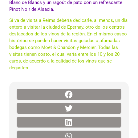
Blanc de Blancs y un ragoût de pato con un refrescante
Pinot Noir de Alsacia.
Si va de visita a Reims debería dedicarle, al menos, un día
entero a visitar la ciudad de Epernay, otro de los centros
destacados de los vinos de la región. En el mismo casco
histórico se pueden hacer visitas guiadas a afamadas
bodegas como
Moët & Chandon
y Mercier. Todas las
visitas tienen costo, el cual varía entre los 10 y los 20
euros, de acuerdo a la calidad de los vinos que se
degusten.