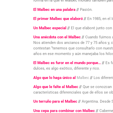
forma en la que el Malbec moldeó también parte
El Malbec en una palabra
//
Pasión.
El primer Malbec que elaboró
//
En 1985, en el 
Un Malbec especial
//
El que elaboré junto con 
Una anécdota con el Malbec
//
Cuando fuimos a 
Nos atienden dos ancianos de 77 y 75 años y,
contestan “tenemos que consultarlo con nuestro
años en ese momento y aún manejaba los hilos
El Malbec es furor en el mundo porque…
//
Es f
dulces, es algo exótico, diferente y rico.
Algo que lo haga único al
Malbec
//
Los diferen
Algo que le falte al Malbec
//
Que se conozcan m
características diferenciales que de ellos se ob
Un terruño para el Malbec
//
Argentina. Desde S
Una cepa para combinar con Malbec
//
Caberne