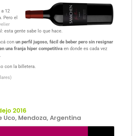
 a 12
. Pero el
elier
: esta gente sabe lo que hace.
 acá con
un perfil jugoso, fácil de beber pero sin resignar
n una franja híper competitiva
en donde es cada vez
.
o con la billetera.
lares)
dejo 2016
de Uco, Mendoza, Argentina