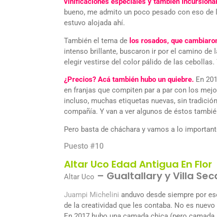
vinificaciones especiales y también incursiona
bueno, me admito un poco pesado con eso de lo
estuvo alojada ahí.
También el tema de
los rosados, que cambiaron
intenso brillante, buscaron ir por el camino de l
elegir vestirse del color pálido de las cebolla
¿Precios? Acá también hubo un quiebre.
En 201
en franjas que compiten par a par con los mejo
incluso, muchas etiquetas nuevas, sin tradició
compañía. Y van a ver algunos de éstos tambié
Pero basta de cháchara y vamos a lo importan
Puesto #10
Altar Uco Edad Antigua En Flor
– Gualtallary y Villa Se
Altar Uco
Juampi Michelini
anduvo desde siempre por e
de la creatividad que les contaba. No es nuevo 
En 2017 hubo una camada chica (pero camada al