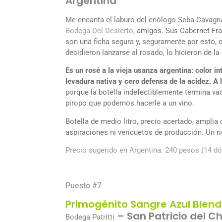
Argentina
Me encanta el laburo del enólogo Seba Cavagn
Bodega Del Desierto
, amigos. Sus Cabernet Fr
son una ficha segura y, seguramente por esto,
decidieron lanzarse al rosado, lo hicieron de l
Es un rosé a la vieja usanza argentina: color in
levadura nativa y cero defensa de la acidez. A l
porque la botella indefectiblemente termina va
piropo que podemos hacerle a un vino.
Botella de medio litro, precio acertado, amplia
aspiraciones ni vericuetos de producción. Un ri
Precio sugerido en Argentina: 240 pesos (14 dó
Puesto #7
Primogénito Sangre Azul Blen
– San Patricio del C
Bodega Patritti