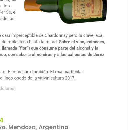
 a los
Per Se
, el
0 de los
 casi imperceptible de Chardonnay pero la clave, acá,
a de roble llena hasta la mitad.
Sobre el vino, entonces,
llamada “flor”) que consume parte del alcohol y la
eco, con sabor a almendras y a las callecitas de Jerez
ro. El más caro también. El más particular,
l lado osado de la vitivinicultura 2017.
dólares)
14
yo, Mendoza, Argentina