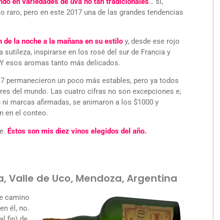
ndo en variedades de uva no tan tradicionales
… sí,
 raro, pero en este 2017 una de las grandes tendencias
 de la noche a la mañana en su estilo
y, desde ese rojo
a sutileza, inspirarse en los rosé del sur de Francia y
s. Y esos aromas tanto más delicados.
7 permanecieron un poco más estables, pero ya todos
res del mundo. Las cuatro cifras no son excepciones e,
n ni marcas afirmadas, se animaron a los $1000 y
n en el conteo.
te.
Éstos son mis diez vinos elegidos del año.
ca, Valle de Uco, Mendoza, Argentina
se camino
en él, no.
 fin) de