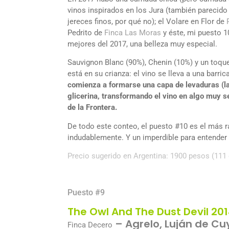
vinos inspirados en los Jura (también parecido
jereces finos, por qué no); el Volare en Flor de
Pedrito de
Finca Las Moras
y éste, mi puesto 1
mejores del 2017, una belleza muy especial.
Sauvignon Blanc (90%), Chenin (10%) y un toque
está en su crianza: el vino se lleva a una barric
comienza a formarse una capa de levaduras (la 
glicerina, transformando el vino en algo muy s
de la Frontera.
De todo este conteo, el puesto #10 es el más ra
indudablemente. Y un imperdible para entender e
Precio sugerido en Argentina: 1900 pesos (111 
Puesto #9
The Owl And The Dust Devil 20
– Agrelo, Luján de Cu
Finca Decero