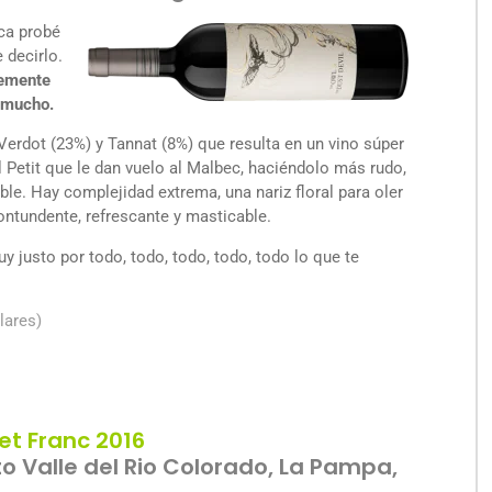
nca probé
 decirlo.
lemente
 mucho.
Verdot (23%) y Tannat (8%) que resulta en un vino súper
l Petit que le dan vuelo al Malbec, haciéndolo más rudo,
le. Hay complejidad extrema, una nariz floral para oler
ontundente, refrescante y masticable.
uy justo por todo, todo, todo, todo, todo lo que te
lares)
t Franc 2016
o Valle del Rio Colorado, La Pampa,